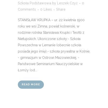
Szkoła Podstawowa
by
Leszek Czyż
0
Comments
0
Likes
Share
STANISŁAW KRUPKA – ur. 22 kwietnia 1900
roku we wsi Zimna, powiat kolneński, w
rodzinie rolnika Stanisława Krupki i Teofili z
Nietupskich. Ukończone szkoły:- Szkoła
Powszechna w Lemanie (obecnie szkoła
posiada jego imię),- szkoła prywatna w Kolnie,
- gimnazjum w Ostrowi Mazowieckiej, -
Państwowe Seminarium Nauczycielskie w
Łomży (od...
READ MORE