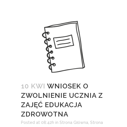
10 KWI
WNIOSEK O
ZWOLNIENIE UCZNIA Z
ZAJĘĆ EDUKACJA
ZDROWOTNA
Posted at 08:42h
in
Strona Główna
,
Strona