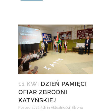
11 KWI
DZIEŃ PAMIĘCI
OFIAR ZBRODNI
KATYŃSKIEJ
Posted at 12:51h
in
Aktualności
,
Strona