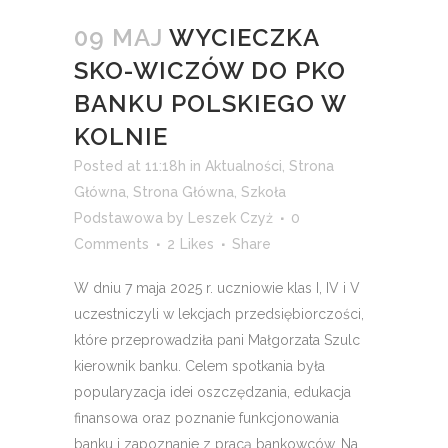
09 MAJ
WYCIECZKA
SKO-WICZÓW DO PKO
BANKU POLSKIEGO W
KOLNIE
Posted at 11:18h
in
Aktualności
,
Strona
Główna
,
Strona Główna
,
Szkoła
Podstawowa
by
Leszek Czyż
0
Comments
2
Likes
Share
W dniu 7 maja 2025 r. uczniowie klas I, IV i V
uczestniczyli w lekcjach przedsiębiorczości,
które przeprowadziła pani Małgorzata Szulc
kierownik banku. Celem spotkania była
popularyzacja idei oszczędzania, edukacja
finansowa oraz poznanie funkcjonowania
banku i zapoznanie z pracą bankowców. Na