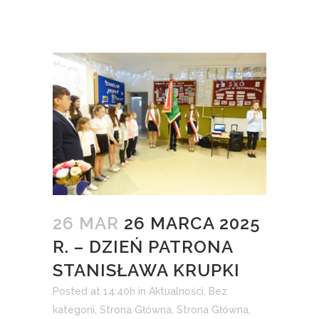
26 MAR
26 MARCA 2025
R. – DZIEŃ PATRONA
STANISŁAWA KRUPKI
Posted at 14:40h
in
Aktualności
,
Bez
kategorii
,
Strona Główna
,
Strona Główna
,