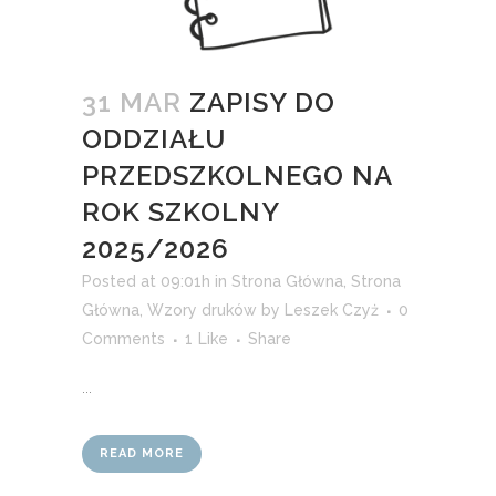
31 MAR
ZAPISY DO
ODDZIAŁU
PRZEDSZKOLNEGO NA
ROK SZKOLNY
2025/2026
Posted at 09:01h
in
Strona Główna
,
Strona
Główna
,
Wzory druków
by
Leszek Czyż
0
Comments
1
Like
Share
...
READ MORE