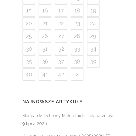
15
16
17
18
19
20
21
22
23
24
25
26
27
28
29
30
31
32
33
34
35
36
37
38
39
40
41
42
NAJNOWSZE ARTYKUŁY
Standardy Ochrony Małoletnich – dla uczniów
9 lipca 2026
Zakończenie roku szkolnego 2025/2026
27