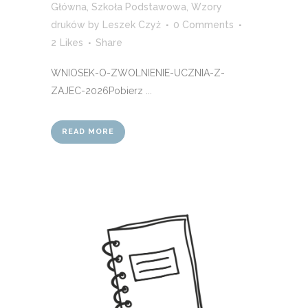
Główna
,
Szkoła Podstawowa
,
Wzory
druków
by
Leszek Czyż
0 Comments
2
Likes
Share
WNIOSEK-O-ZWOLNIENIE-UCZNIA-Z-
ZAJEC-2026Pobierz ...
READ MORE