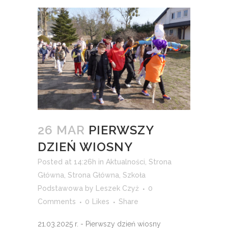
26 MAR
PIERWSZY
DZIEŃ WIOSNY
Posted at 14:26h
in
Aktualności
,
Strona
Główna
,
Strona Główna
,
Szkoła
Podstawowa
by
Leszek Czyż
0
Comments
0
Likes
Share
21.03.2025 r. - Pierwszy dzień wiosny