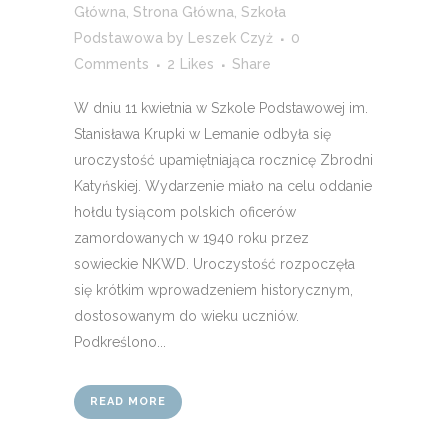
Główna
,
Strona Główna
,
Szkoła
Podstawowa
by
Leszek Czyż
0
Comments
2
Likes
Share
W dniu 11 kwietnia w Szkole Podstawowej im.
Stanisława Krupki w Lemanie odbyła się
uroczystość upamiętniająca rocznicę Zbrodni
Katyńskiej. Wydarzenie miało na celu oddanie
hołdu tysiącom polskich oficerów
zamordowanych w 1940 roku przez
sowieckie NKWD. Uroczystość rozpoczęła
się krótkim wprowadzeniem historycznym,
dostosowanym do wieku uczniów.
Podkreślono...
READ MORE