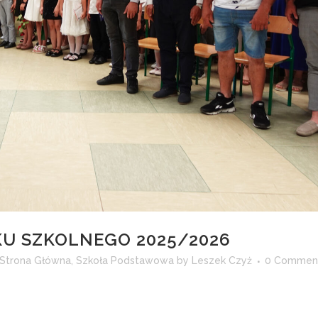
U SZKOLNEGO 2025/2026
Strona Główna
,
Szkoła Podstawowa
by
Leszek Czyż
0 Commen