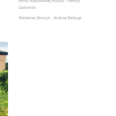
cechy kurpiowskiej muzyki – Henryk
Gadomski
Waldemar Binczyk
-
Andrzej Bałdyga