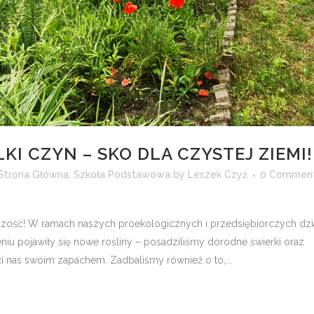
KI CZYN – SKO DLA CZYSTEJ ZIEMI!
Strona Główna
,
Szkoła Podstawowa
by
Leszek Czyż
0 Commen
czość! W ramach naszych proekologicznych i przedsiębiorczych dzi
iu pojawiły się nowe rośliny – posadziliśmy dorodne świerki oraz
i nas swoim zapachem. Zadbaliśmy również o to,...