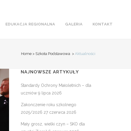
EDUKACJA REGIONALNA
GALERIA
KONTAKT
Home
>
Szkoła Podstawowa
>
Aktualności
NAJNOWSZE ARTYKUŁY
Standardy Ochrony Małoletnich – dla
uczniów
9 lipca 2026
Zakończenie roku szkolnego
2025/2026
27 czerwca 2026
Mały grosz, wielki czyn – SKO dla