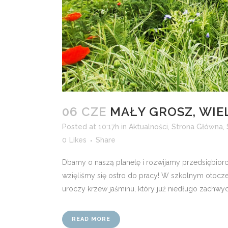
06 CZE
MAŁY GROSZ, WIEL
Posted at 10:17h
in
Aktualności
,
Strona Główna
,
0
Likes
Share
Dbamy o naszą planetę i rozwijamy przedsiębior
wzięliśmy się ostro do pracy! W szkolnym otoczen
uroczy krzew jaśminu, który już niedługo zachwyc
READ MORE