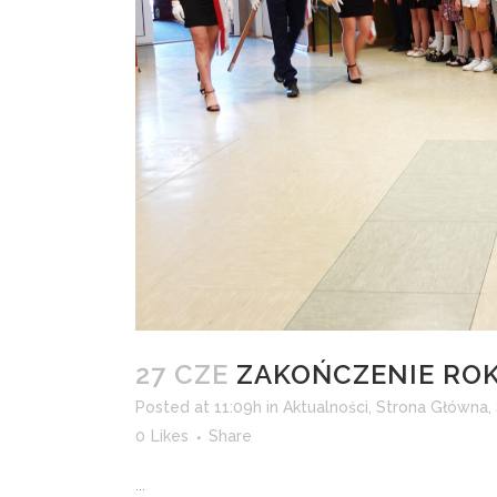
27 CZE
ZAKOŃCZENIE ROK
Posted at 11:09h
in
Aktualności
,
Strona Główna
,
0
Likes
Share
...