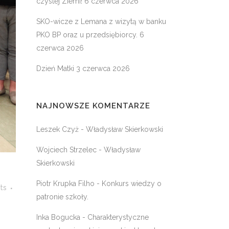
czystej Ziemi!
6 czerwca 2026
SKO-wicze z Lemana z wizytą w banku
PKO BP oraz u przedsiębiorcy.
6
czerwca 2026
Dzień Matki
3 czerwca 2026
NAJNOWSZE KOMENTARZE
Leszek Czyż
-
Władysław Skierkowski
Wojciech Strzelec
-
Władysław
Skierkowski
Piotr Krupka Filho
-
Konkurs wiedzy o
ts
patronie szkoły.
Inka Bogucka
-
Charakterystyczne