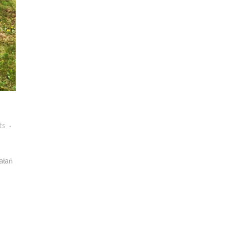
ts
ałań