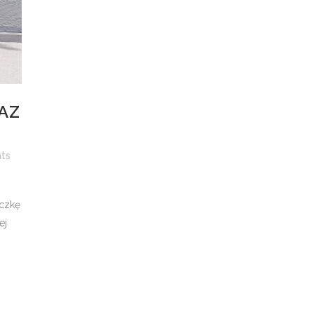
AZ
ts
eczkę
ej