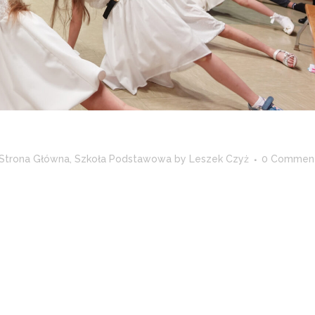
Strona Główna
,
Szkoła Podstawowa
by
Leszek Czyż
0 Commen