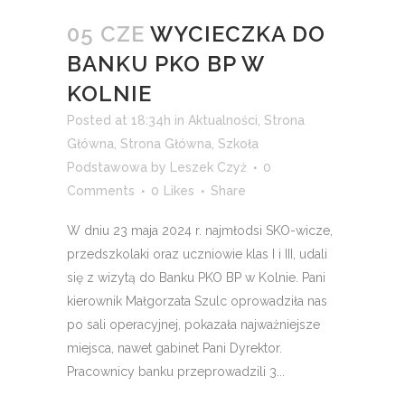
05 CZE
WYCIECZKA DO
BANKU PKO BP W
KOLNIE
Posted at 18:34h
in
Aktualności
,
Strona
Główna
,
Strona Główna
,
Szkoła
Podstawowa
by
Leszek Czyż
0
Comments
0
Likes
Share
W dniu 23 maja 2024 r. najmłodsi SKO-wicze,
przedszkolaki oraz uczniowie klas I i III, udali
się z wizytą do Banku PKO BP w Kolnie. Pani
kierownik Małgorzata Szulc oprowadziła nas
po sali operacyjnej, pokazała najważniejsze
miejsca, nawet gabinet Pani Dyrektor.
Pracownicy banku przeprowadzili 3...