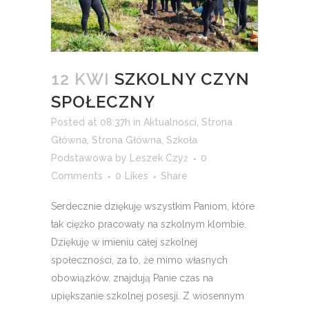
12 KWI
SZKOLNY CZYN
SPOŁECZNY
Posted at 08:37h
in
Aktualności
,
Strona
Główna
,
Strona Główna
,
Szkoła
Podstawowa
by
Leszek Czyż
0
Comments
0
Likes
Share
Serdecznie dziękuję wszystkim Paniom, które
tak ciężko pracowały na szkolnym klombie.
Dziękuję w imieniu całej szkolnej
społeczności, za to, że mimo własnych
obowiązków, znajdują Panie czas na
upiększanie szkolnej posesji. Z wiosennym