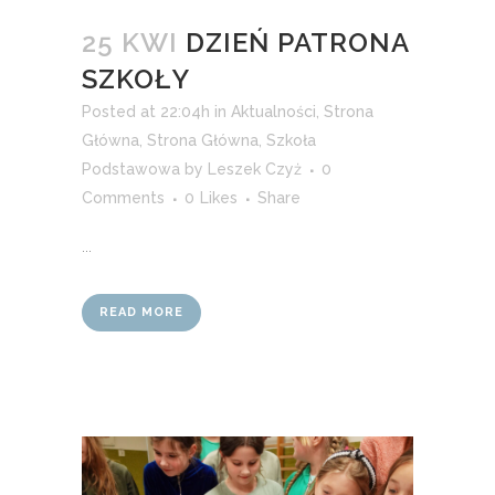
25 KWI
DZIEŃ PATRONA
SZKOŁY
Posted at 22:04h
in
Aktualności
,
Strona
Główna
,
Strona Główna
,
Szkoła
Podstawowa
by
Leszek Czyż
0
Comments
0
Likes
Share
...
READ MORE