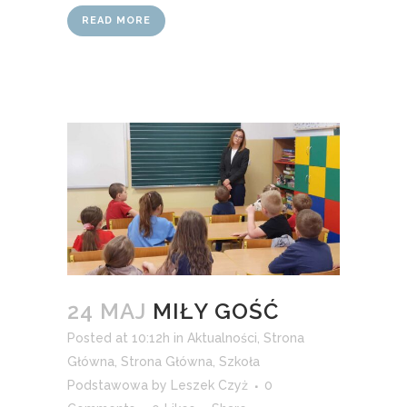
READ MORE
24 MAJ
MIŁY GOŚĆ
Posted at 10:12h
in
Aktualności
,
Strona
Główna
,
Strona Główna
,
Szkoła
Podstawowa
by
Leszek Czyż
0