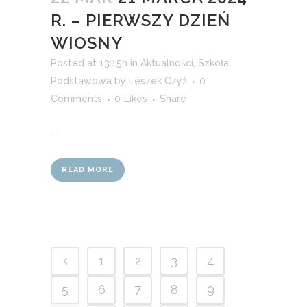
R. – PIERWSZY DZIEŃ
WIOSNY
Posted at 13:15h
in
Aktualności
,
Szkoła
Podstawowa
by
Leszek Czyż
0
Comments
0
Likes
Share
...
READ MORE
1
2
3
4
5
6
7
8
9