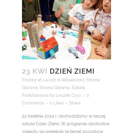
23 KWI
DZIEŃ ZIEMI
Posted at 14:01h
in
Aktualności
,
Strona
Główna
,
Strona Główna
,
Szkoła
Podstawowa
by
Leszek Czyż
0
Comments
0
Likes
Share
22 kwietnia 2024 r. obchodziliśmy w naszej
szkole Dzień Ziemi. W programie obchodów
znalazły się prelekcje na temat sposobów