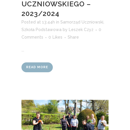
UCZNIOWSKIEGO –
2023/2024
Posted at 13:44h
in
Samorząd Uczniowski
,
Szkoła Podstawowa
by
Leszek Czyż
0
Comments
0
Likes
Share
...
READ MORE