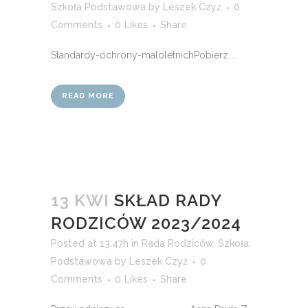
Szkoła Podstawowa
by
Leszek Czyż
0
Comments
0
Likes
Share
Standardy-ochrony-maloletnichPobierz ...
READ MORE
13 KWI
SKŁAD RADY
RODZICÓW 2023/2024
Posted at 13:47h
in
Rada Rodziców
,
Szkoła
Podstawowa
by
Leszek Czyż
0
Comments
0
Likes
Share