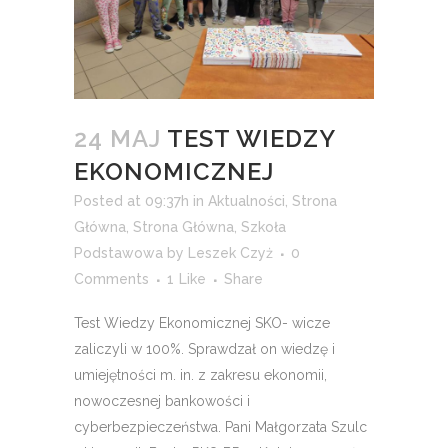
24 MAJ
TEST WIEDZY
EKONOMICZNEJ
Posted at 09:37h
in
Aktualności
,
Strona
Główna
,
Strona Główna
,
Szkoła
Podstawowa
by
Leszek Czyż
0
Comments
1
Like
Share
Test Wiedzy Ekonomicznej SKO- wicze
zaliczyli w 100%. Sprawdzał on wiedzę i
umiejętności m. in. z zakresu ekonomii,
nowoczesnej bankowości i
cyberbezpieczeństwa. Pani Małgorzata Szulc