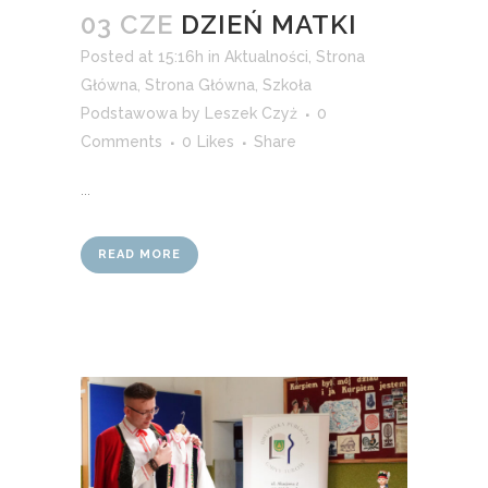
03 CZE
DZIEŃ MATKI
Posted at 15:16h
in
Aktualności
,
Strona
Główna
,
Strona Główna
,
Szkoła
Podstawowa
by
Leszek Czyż
0
Comments
0
Likes
Share
...
READ MORE