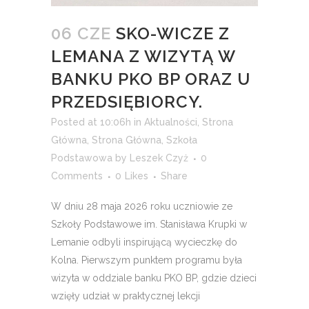
06 CZE
SKO-WICZE Z
LEMANA Z WIZYTĄ W
BANKU PKO BP ORAZ U
PRZEDSIĘBIORCY.
Posted at 10:06h
in
Aktualności
,
Strona
Główna
,
Strona Główna
,
Szkoła
Podstawowa
by
Leszek Czyż
0
Comments
0
Likes
Share
W dniu 28 maja 2026 roku uczniowie ze
Szkoły Podstawowe im. Stanisława Krupki w
Lemanie odbyli inspirującą wycieczkę do
Kolna. Pierwszym punktem programu była
wizyta w oddziale banku PKO BP, gdzie dzieci
wzięły udział w praktycznej lekcji