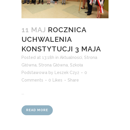
11 MAJ
ROCZNICA
UCHWALENIA
KONSTYTUCJI 3 MAJA
Posted at 13:18h
in
Aktualności
,
Strona
Główna
,
Strona Główna
,
Szkoła
Podstawowa
by
Leszek Czyż
0
Comments
0
Likes
Share
...
READ MORE