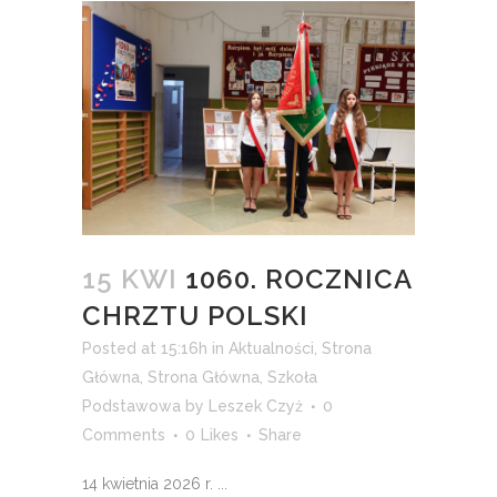
15 KWI
1060. ROCZNICA
CHRZTU POLSKI
Posted at 15:16h
in
Aktualności
,
Strona
Główna
,
Strona Główna
,
Szkoła
Podstawowa
by
Leszek Czyż
0
Comments
0
Likes
Share
14 kwietnia 2026 r. ...