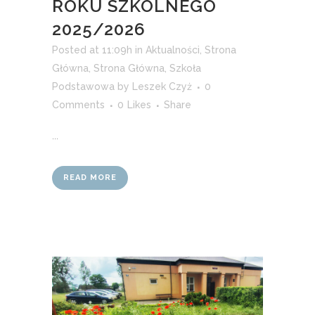
ROKU SZKOLNEGO
2025/2026
Posted at 11:09h
in
Aktualności
,
Strona
Główna
,
Strona Główna
,
Szkoła
Podstawowa
by
Leszek Czyż
0
Comments
0
Likes
Share
...
READ MORE