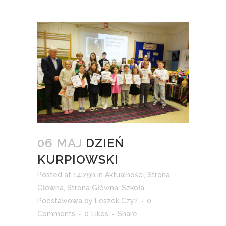
06 MAJ
DZIEŃ
KURPIOWSKI
Posted at 14:29h
in
Aktualności
,
Strona
Główna
,
Strona Główna
,
Szkoła
Podstawowa
by
Leszek Czyż
0
Comments
0
Likes
Share