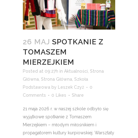
26 MAJ
SPOTKANIE Z
TOMASZEM
MIERZEJKIEM
Posted at 09:27h
in
Aktualności
,
Strona
Główna
,
Strona Główna
,
Szkoła
Podstawowa
by
Leszek Czyż
0
Comments
0
Likes
Share
21 maja 2026 r. w naszej szkole odbyło się
wyjątkowe spotkanie z Tomaszem
Mierzejkiem – młodym miłośnikiem i
propagatorem kultury kurpiowskiej. Warsztaty