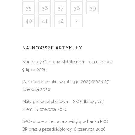
35
36
37
38
39
40
41
42
NAJNOWSZE ARTYKUŁY
Standardy Ochrony Małoletnich – dla uczniów
9 lipca 2026
Zakończenie roku szkolnego 2025/2026
27
czerwca 2026
Mały grosz, wielki czyn – SKO dla czystej
Ziemi!
6 czerwca 2026
SKO-wicze z Lemana z wizytą w banku PKO
BP oraz u przedsiębiorcy.
6 czerwca 2026