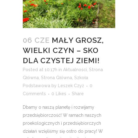
06 CZE
MAŁY GROSZ,
WIELKI CZYN – SKO
DLA CZYSTEJ ZIEMI!
Posted at 10:17h
in
Aktualności
,
Strona
Główna
,
Strona Główna
,
Szkoła
Podstawowa
by
Leszek Czyż
0
Comments
0
Likes
Share
Dbamy o naszą planetę i rozwijamy
przedsiębiorczość! W ramach naszych
proekologicznych i przedsiębiorczych
działań wzięliśmy się ostro do pracy! W