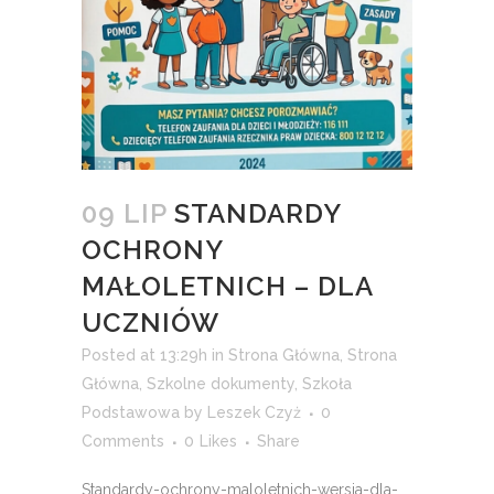
09 LIP
STANDARDY
OCHRONY
MAŁOLETNICH – DLA
UCZNIÓW
Posted at 13:29h
in
Strona Główna
,
Strona
Główna
,
Szkolne dokumenty
,
Szkoła
Podstawowa
by
Leszek Czyż
0
Comments
0
Likes
Share
Standardy-ochrony-maloletnich-wersja-dla-