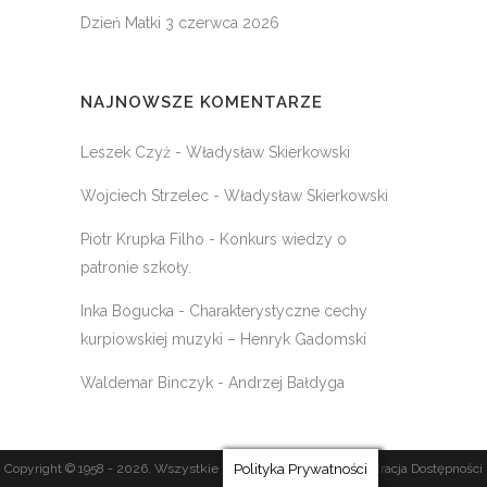
Dzień Matki
3 czerwca 2026
NAJNOWSZE KOMENTARZE
Leszek Czyż
-
Władysław Skierkowski
Wojciech Strzelec
-
Władysław Skierkowski
Piotr Krupka Filho
-
Konkurs wiedzy o
patronie szkoły.
Inka Bogucka
-
Charakterystyczne cechy
kurpiowskiej muzyki – Henryk Gadomski
Waldemar Binczyk
-
Andrzej Bałdyga
Polityka Prywatności
Copyright © 1958 -
2026
. Wszystkie prawa zastrzeżone. |
Deklaracja Dostępności