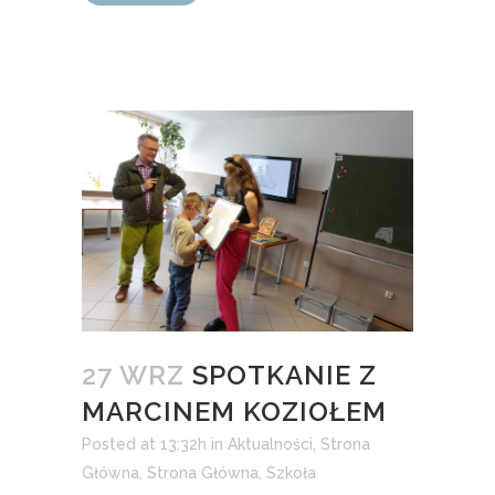
27 WRZ
SPOTKANIE Z
MARCINEM KOZIOŁEM
Posted at 13:32h
in
Aktualności
,
Strona
Główna
,
Strona Główna
,
Szkoła