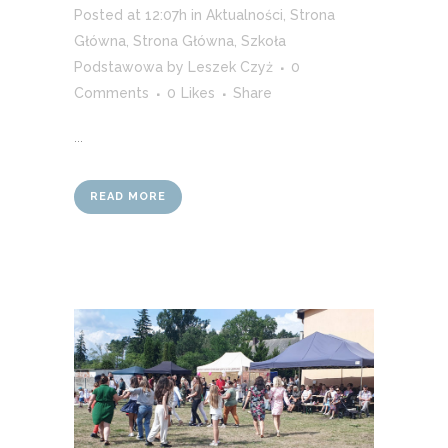
Posted at 12:07h
in
Aktualności
,
Strona
Główna
,
Strona Główna
,
Szkoła
Podstawowa
by
Leszek Czyż
0
Comments
0
Likes
Share
...
READ MORE