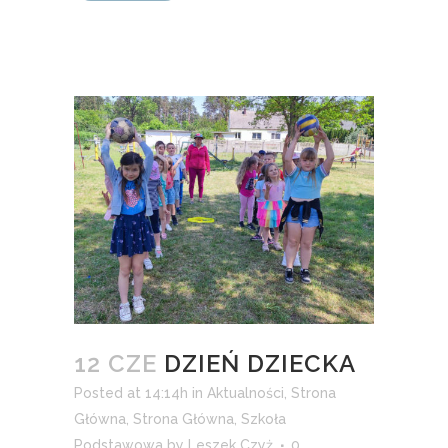
12 CZE
DZIEŃ DZIECKA
Posted at 14:14h
in
Aktualności
,
Strona
Główna
,
Strona Główna
,
Szkoła
Podstawowa
by
Leszek Czyż
0