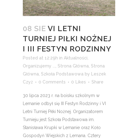
08 SIE
VI LETNI
TURNIEJ PIŁKI NOŻNEJ
I III FESTYN RODZINNY
Posted at 12:29h
in
Aktualności
,
Organizujemy ...
,
Strona Główna
,
Strona
Główna
,
Szkoła Podstawowa
by
Leszek
Czyż
0 Comments
0
Likes
Share
30 lipca 2023 r. na boisku szkolnym w
Lemanie odbył się III Festyn Rodzinny i VI
Letni Turniej Piłki Nożnej. Organizatorem
Turnieju jest Szkoła Podstawowa im.
Stanisława Krupki w Lemanie oraz Koło
Gospodyń Wiejskich z Lemana. Cztery