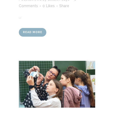
Comments
0
Likes
Share
...
READ MORE