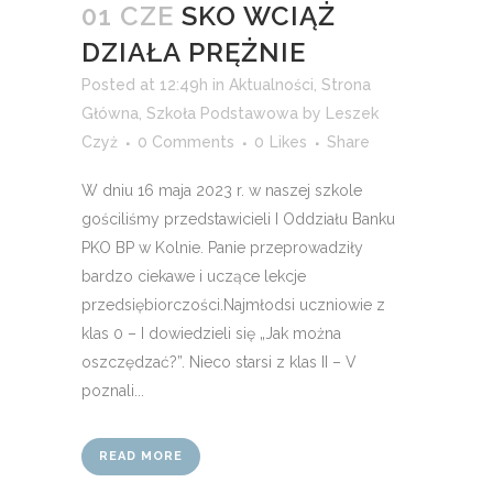
01 CZE
SKO WCIĄŻ
DZIAŁA PRĘŻNIE
Posted at 12:49h
in
Aktualności
,
Strona
Główna
,
Szkoła Podstawowa
by
Leszek
Czyż
0 Comments
0
Likes
Share
W dniu 16 maja 2023 r. w naszej szkole
gościliśmy przedstawicieli I Oddziału Banku
PKO BP w Kolnie. Panie przeprowadziły
bardzo ciekawe i uczące lekcje
przedsiębiorczości.Najmłodsi uczniowie z
klas 0 – I dowiedzieli się „Jak można
oszczędzać?”. Nieco starsi z klas II – V
poznali...
READ MORE