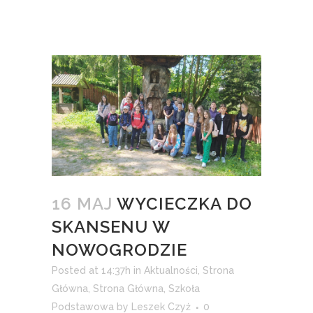
16 MAJ
WYCIECZKA DO
SKANSENU W
NOWOGRODZIE
Posted at 14:37h
in
Aktualności
,
Strona
Główna
,
Strona Główna
,
Szkoła
Podstawowa
by
Leszek Czyż
0