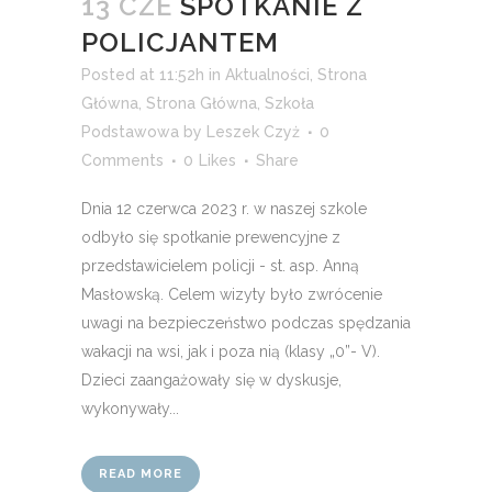
13 CZE
SPOTKANIE Z
POLICJANTEM
Posted at 11:52h
in
Aktualności
,
Strona
Główna
,
Strona Główna
,
Szkoła
Podstawowa
by
Leszek Czyż
0
Comments
0
Likes
Share
Dnia 12 czerwca 2023 r. w naszej szkole
odbyło się spotkanie prewencyjne z
przedstawicielem policji - st. asp. Anną
Masłowską. Celem wizyty było zwrócenie
uwagi na bezpieczeństwo podczas spędzania
wakacji na wsi, jak i poza nią (klasy „0”- V).
Dzieci zaangażowały się w dyskusje,
wykonywały...
READ MORE