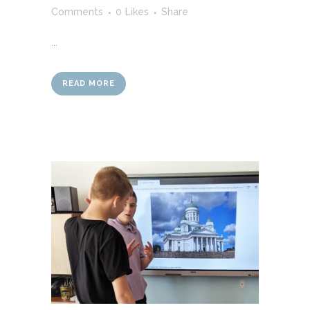
Comments
0
Likes
Share
...
READ MORE