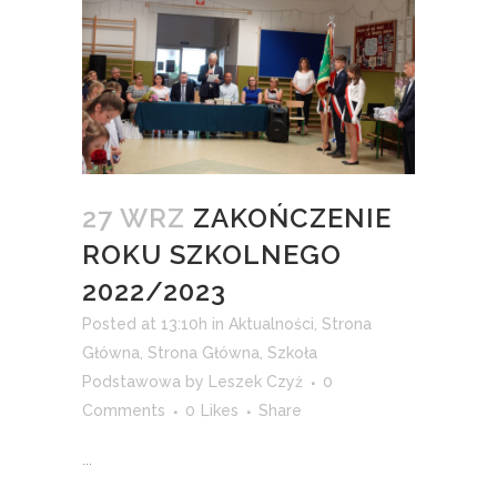
27 WRZ
ZAKOŃCZENIE
ROKU SZKOLNEGO
2022/2023
Posted at 13:10h
in
Aktualności
,
Strona
Główna
,
Strona Główna
,
Szkoła
Podstawowa
by
Leszek Czyż
0
Comments
0
Likes
Share
...