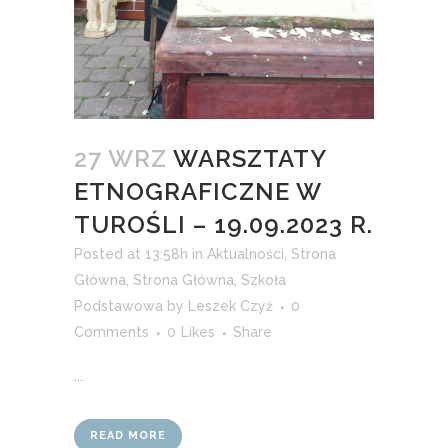
27 WRZ
WARSZTATY
ETNOGRAFICZNE W
TUROŚLI – 19.09.2023 R.
Posted at 13:58h
in
Aktualności
,
Strona
Główna
,
Strona Główna
,
Szkoła
Podstawowa
by
Leszek Czyż
0
Comments
0
Likes
Share
...
READ MORE