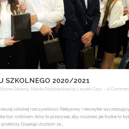
U SZKOLNEGO 2020/2021
Strona Główna
,
Szkoła Podstawowa
by
Leszek Czyż
0 Commen
naszej szkolnej rzeczywistości. Nietypowy i niezwykle wyczerpujący
ba być rodzicem, który to przeżywał, aby rozumieć jak trudne to by
e powtórzy. Dziękuję Uczniom za...