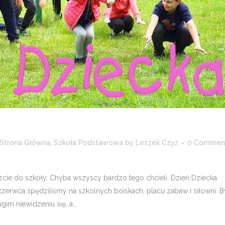
Strona Główna
,
Szkoła Podstawowa
by
Leszek Czyż
0 Commen
cie do szkoły. Chyba wszyscy bardzo tego chcieli. Dzień Dziecka
zerwca spędziliśmy na szkolnych boiskach, placu zabaw i siłowni. B
m niewidzeniu się, a...