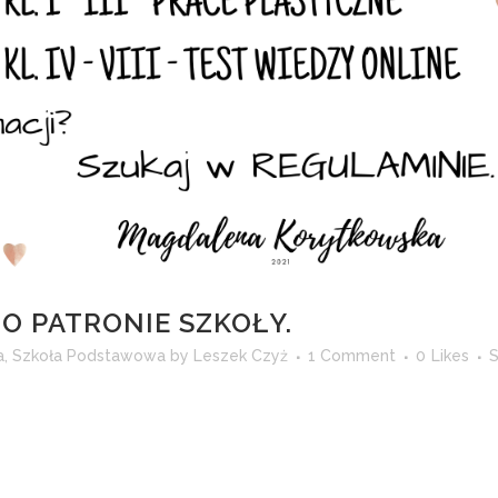
O PATRONIE SZKOŁY.
a
,
Szkoła Podstawowa
by
Leszek Czyż
1 Comment
0
Likes
S