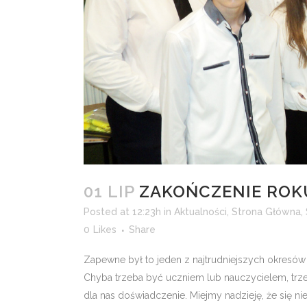
01 LIP
ZAKOŃCZENIE ROK
Posted at 12:23h
in
Aktualności
,
Strona Główna
,
0
Likes
Share
Zapewne był to jeden z najtrudniejszych okresów 
Chyba trzeba być uczniem lub nauczycielem, trze
dla nas doświadczenie. Miejmy nadzieję, że się ni