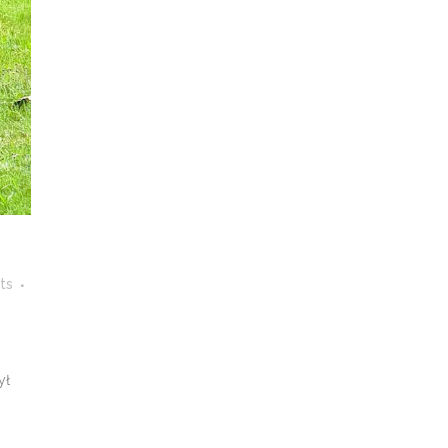
ts
ył