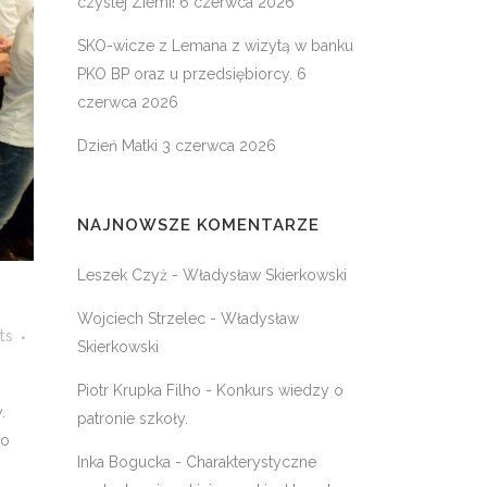
czystej Ziemi!
6 czerwca 2026
SKO-wicze z Lemana z wizytą w banku
PKO BP oraz u przedsiębiorcy.
6
czerwca 2026
Dzień Matki
3 czerwca 2026
NAJNOWSZE KOMENTARZE
Leszek Czyż
-
Władysław Skierkowski
Wojciech Strzelec
-
Władysław
ts
Skierkowski
Piotr Krupka Filho
-
Konkurs wiedzy o
.
patronie szkoły.
ło
Inka Bogucka
-
Charakterystyczne