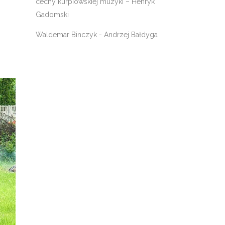
cechy kurpiowskiej muzyki – Henryk
Gadomski
Waldemar Binczyk
-
Andrzej Bałdyga