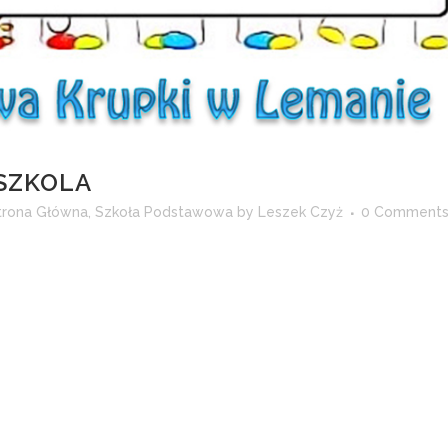
DSZKOLA
trona Główna
,
Szkoła Podstawowa
by
Leszek Czyż
0 Comment