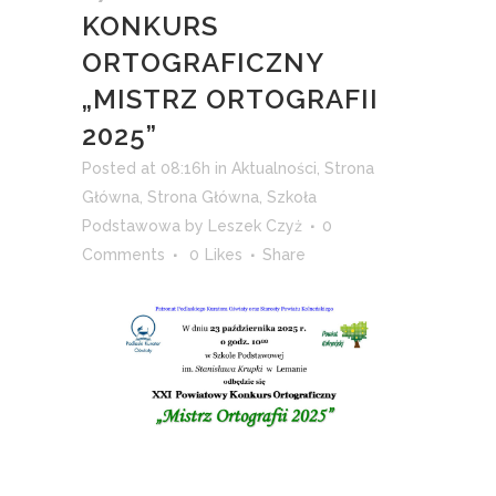
KONKURS
ORTOGRAFICZNY
„MISTRZ ORTOGRAFII
2025”
Posted at 08:16h
in
Aktualności
,
Strona
Główna
,
Strona Główna
,
Szkoła
Podstawowa
by
Leszek Czyż
0
Comments
0
Likes
Share