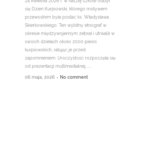
24 kwietnia 2026 r. w naszej szkole odbył
się Dzień Kurpiowski, którego motywem
0
przewodnim była postać ks. Władysława
Skierkowskiego. Ten wybitny etnograf w
1
0
okresie międzywojennym zebrał i utrwalił w
swoich dziełach około 2000 pieśni
2
1
kurpiowskich, ratując je przed
zapomnieniem. Uroczystość rozpoczęła się
od prezentacji multimedialnej,......
3
2
06 maja, 2026
No comment
4
0
3
5
1
4
6
2
5