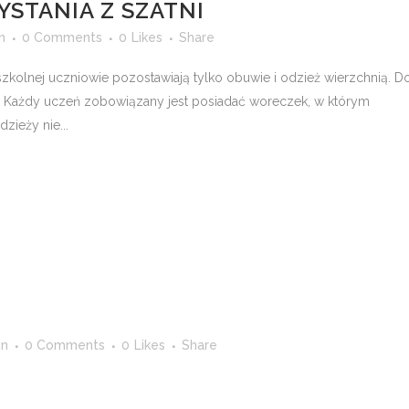
STANIA Z SZATNI
n
0 Comments
0
Likes
Share
szkolnej uczniowie pozostawiają tylko obuwie i odzież wierzchnią. D
. Każdy uczeń zobowiązany jest posiadać woreczek, w którym
zieży nie...
in
0 Comments
0
Likes
Share