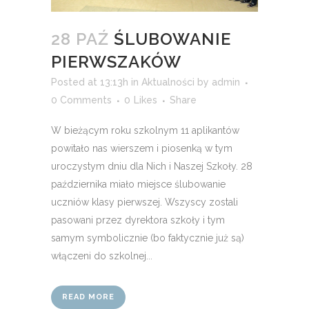
28 PAŹ
ŚLUBOWANIE
PIERWSZAKÓW
Posted at 13:13h
in
Aktualności
by
admin
0 Comments
0
Likes
Share
W bieżącym roku szkolnym 11 aplikantów
powitało nas wierszem i piosenką w tym
uroczystym dniu dla Nich i Naszej Szkoły. 28
października miało miejsce ślubowanie
uczniów klasy pierwszej. Wszyscy zostali
pasowani przez dyrektora szkoły i tym
samym symbolicznie (bo faktycznie już są)
włączeni do szkolnej...
READ MORE