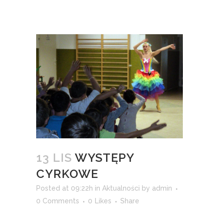
13 LIS
WYSTĘPY
CYRKOWE
Posted at 09:22h
in
Aktualności
by
admin
0 Comments
0
Likes
Share