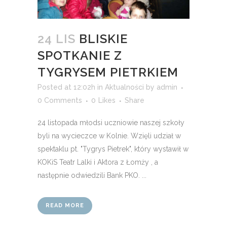
24 LIS
BLISKIE
SPOTKANIE Z
TYGRYSEM PIETRKIEM
Posted at 12:02h
in
Aktualności
by
admin
0 Comments
0
Likes
Share
24 listopada młodsi uczniowie naszej szkoły
byli na wycieczce w Kolnie. Wzięli udział w
spektaklu pt. "Tygrys Pietrek", który wystawił w
KOKiS Teatr Lalki i Aktora z Łomży , a
następnie odwiedzili Bank PKO. ...
READ MORE