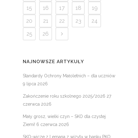
15
16
17
18
19
20
21
22
23
24
25
26
NAJNOWSZE ARTYKUŁY
Standardy Ochrony Małoletnich – dla uczniów
9 lipca 2026
Zakończenie roku szkolnego 2025/2026
27
czerwca 2026
Mały grosz, wielki czyn – SKO dla czystej
Ziemi!
6 czerwca 2026
SKO-wicze z Lemana z wizytą w banku PKO