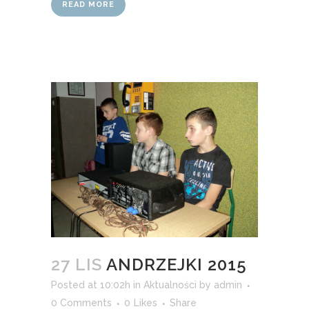
READ MORE
27 LIS
ANDRZEJKI 2015
Posted at 10:02h
in
Aktualności
by
admin
0 Comments
0
Likes
Share