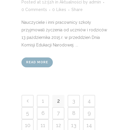
Posted at 12:51h
in
Aktualności
by
admin
0 Comments
0
Likes
Share
Nauczyciele i inni pracownicy szkoły
przyjmowali życzenia od uczniów i rodziców
13 października 2015 r. w przeddzień Dnia
Komisji Edukacji Narodowej. ...
READ MORE
1
2
3
4
5
6
7
8
9
10
11
12
13
14