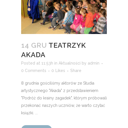
14 GRU
TEATRZYK
AKADA
Posted at 11:53h
in
Aktualności
by
admin
0 Comments
0
Likes
Share
8 grudnia gościliśmy aktorów ze Studia
artystycznego "Akada" z przedstawieniem
"Podróż do krainy zagadek", którym próbowali
przekonać naszych uczniów, że warto czytać
książki. ...