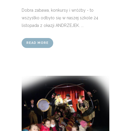
Dobra zabawa, konkursy i wróżby - to
wszystko odbyło się w naszej szkole 24
listopada z okazji ANDRZEJEK. ...
READ MORE