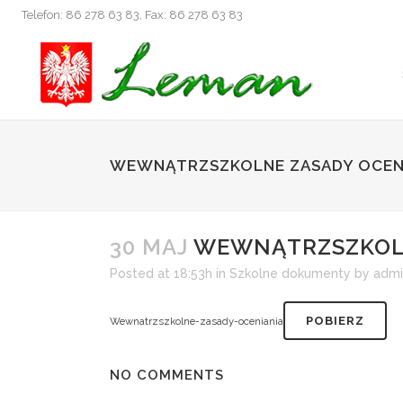
Telefon: 86 278 63 83, Fax: 86 278 63 83
WEWNĄTRZSZKOLNE ZASADY OCEN
30 MAJ
WEWNĄTRZSZKOLN
Posted at 18:53h
in
Szkolne dokumenty
by
admi
POBIERZ
Wewnatrzszkolne-zasady-oceniania
NO COMMENTS