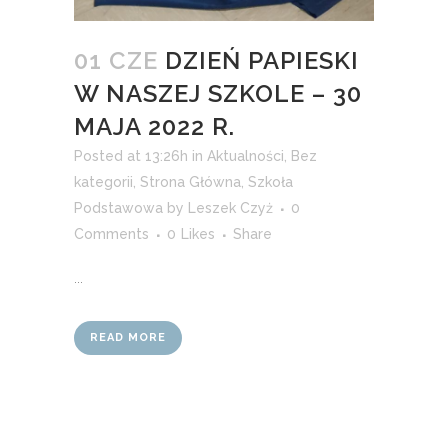
01 CZE
DZIEŃ PAPIESKI
W NASZEJ SZKOLE – 30
MAJA 2022 R.
Posted at 13:26h
in
Aktualności
,
Bez
kategorii
,
Strona Główna
,
Szkoła
Podstawowa
by
Leszek Czyż
0
Comments
0
Likes
Share
...
READ MORE