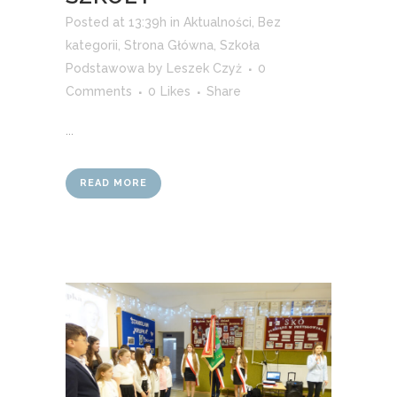
Posted at 13:39h
in
Aktualności
,
Bez
kategorii
,
Strona Główna
,
Szkoła
Podstawowa
by
Leszek Czyż
0
Comments
0
Likes
Share
...
READ MORE