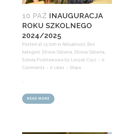
10 PAŹ
INAUGURACJA
ROKU SZKOLNEGO
2024/2025
Posted at 15:00h
in
Aktualności
,
Bez
kategorii
,
Strona Główna
,
Strona Główna
,
Szkoła Podstawowa
by
Leszek Czyż
0
Comments
0
Likes
Share
...
READ MORE