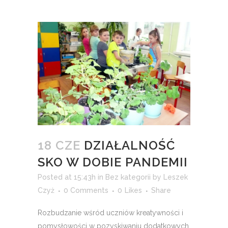
18 CZE
DZIAŁALNOŚĆ
SKO W DOBIE PANDEMII
Posted at 15:43h
in
Bez kategorii
by
Leszek
Czyż
0 Comments
0
Likes
Share
Rozbudzanie wśród uczniów kreatywności i
pomysłowości w pozyskiwaniu dodatkowych