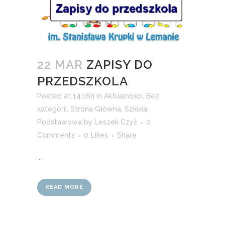
22 MAR
ZAPISY DO
PRZEDSZKOLA
Posted at 14:16h
in
Aktualności
,
Bez
kategorii
,
Strona Główna
,
Szkoła
Podstawowa
by
Leszek Czyż
0
Comments
0
Likes
Share
...
READ MORE