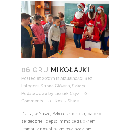
06 GRU
MIKOŁAJKI
Posted at 20:07h
in
Aktualności
,
Bez
kategorii
,
Strona Główna
,
Szkoła
Podstawowa
by
Leszek Czyż
0
Comments
0
Likes
Share
Dzisiaj w Naszej Szkole zrobiło się bardzo
serdecznie i ciepło, mimo że za oknem
krajobraz powoli w zimową szatę się