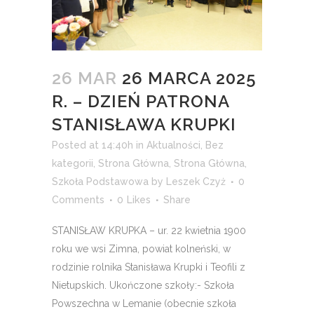
26 MAR
26 MARCA 2025
R. – DZIEŃ PATRONA
STANISŁAWA KRUPKI
Posted at 14:40h
in
Aktualności
,
Bez
kategorii
,
Strona Główna
,
Strona Główna
,
Szkoła Podstawowa
by
Leszek Czyż
0
Comments
0
Likes
Share
STANISŁAW KRUPKA – ur. 22 kwietnia 1900
roku we wsi Zimna, powiat kolneński, w
rodzinie rolnika Stanisława Krupki i Teofili z
Nietupskich. Ukończone szkoły:- Szkoła
Powszechna w Lemanie (obecnie szkoła