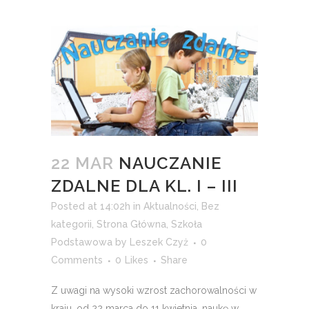
22 MAR
NAUCZANIE
ZDALNE DLA KL. I – III
Posted at 14:02h
in
Aktualności
,
Bez
kategorii
,
Strona Główna
,
Szkoła
Podstawowa
by
Leszek Czyż
0
Comments
0
Likes
Share
Z uwagi na wysoki wzrost zachorowalności w
kraju, od 22 marca do 11 kwietnia, naukę w