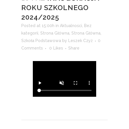
ROKU SZKOLNEGO
2024/2025
Posted at 15:00h
in
Aktualności
,
Bez
kategorii
,
Strona Główna
,
Strona Główna
,
Szkoła Podstawowa
by
Leszek Czyż
0
Comments
0
Likes
Share