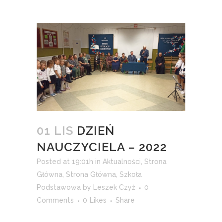
01 LIS
DZIEŃ
NAUCZYCIELA – 2022
Posted at 19:01h
in
Aktualności
,
Strona
Główna
,
Strona Główna
,
Szkoła
Podstawowa
by
Leszek Czyż
0
Comments
0
Likes
Share