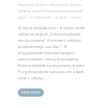
Posted at 14:47h
in
Aktualności
,
Strona
Główna
,
Szkoła Podstawowa
by
Leszek
Czyż
0 Comments
0
Likes
Share
W dniu 9 listopada 2022 r. w naszej szkole
odbyła się akcja pn. „Kolorowe jedzenie
włącza myślenie”. Uczniowie z oddziału
przedszkolnego oraz klas I – III
przygotowywali kolorowe kanapki z
wykorzystaniem zdrowych produktów.
Rodzice wspierali swoje pociechy w pracy.
Przygotowywali też owocowy sok, a także
wodę z cytryną i...
READ MORE