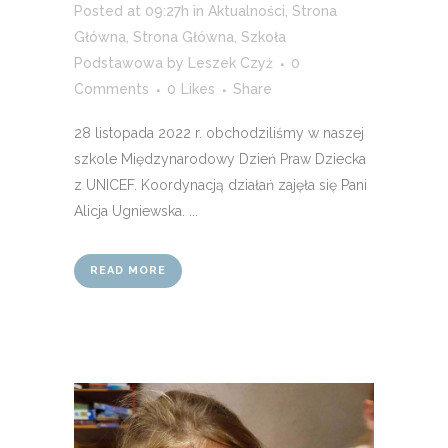
Posted at 09:27h
in
Aktualności
,
Strona
Główna
,
Strona Główna
,
Szkoła
Podstawowa
by
Leszek Czyż
0
Comments
0
Likes
Share
28 listopada 2022 r. obchodziliśmy w naszej
szkole Międzynarodowy Dzień Praw Dziecka
z UNICEF. Koordynacją działań zajęła się Pani
Alicja Ugniewska. ...
READ MORE