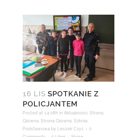
16 LIS
SPOTKANIE Z
POLICJANTEM
Posted at 14:08h
in
Aktualności
,
Strona
Główna
,
Strona Główna
,
Szkoła
Podstawowa
by
Leszek Czyż
0
Comments
0
Likes
Share