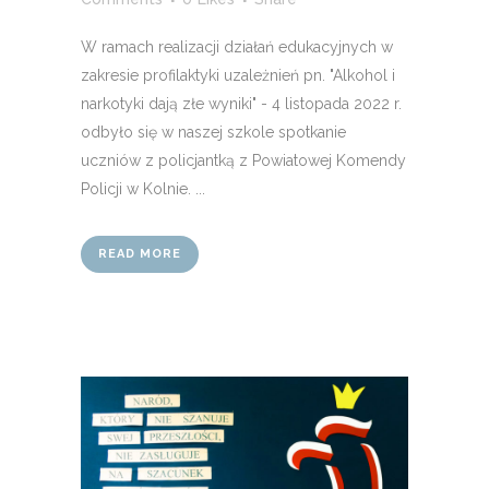
W ramach realizacji działań edukacyjnych w
zakresie profilaktyki uzależnień pn. "Alkohol i
narkotyki dają złe wyniki" - 4 listopada 2022 r.
odbyło się w naszej szkole spotkanie
uczniów z policjantką z Powiatowej Komendy
Policji w Kolnie. ...
READ MORE