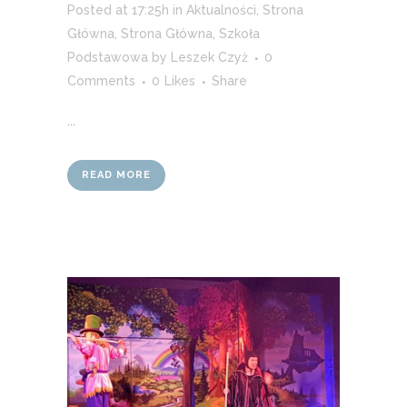
Posted at 17:25h
in
Aktualności
,
Strona
Główna
,
Strona Główna
,
Szkoła
Podstawowa
by
Leszek Czyż
0
Comments
0
Likes
Share
...
READ MORE