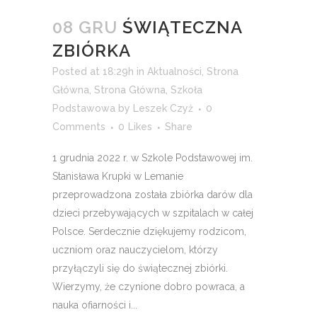
08 GRU
ŚWIĄTECZNA
ZBIÓRKA
Posted at 18:29h
in
Aktualności
,
Strona
Główna
,
Strona Główna
,
Szkoła
Podstawowa
by
Leszek Czyż
0
Comments
0
Likes
Share
1 grudnia 2022 r. w Szkole Podstawowej im.
Stanisława Krupki w Lemanie
przeprowadzona została zbiórka darów dla
dzieci przebywających w szpitalach w całej
Polsce. Serdecznie dziękujemy rodzicom,
uczniom oraz nauczycielom, którzy
przyłączyli się do świątecznej zbiórki.
Wierzymy, że czynione dobro powraca, a
nauka ofiarności i...