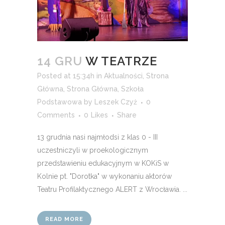
14 GRU
W TEATRZE
Posted at 15:34h
in
Aktualności
,
Strona
Główna
,
Strona Główna
,
Szkoła
Podstawowa
by
Leszek Czyż
0
Comments
0
Likes
Share
13 grudnia nasi najmłodsi z klas 0 - III
uczestniczyli w proekologicznym
przedstawieniu edukacyjnym w KOKiS w
Kolnie pt. "Dorotka" w wykonaniu aktorów
Teatru Profilaktycznego ALERT z Wrocławia. ...
READ MORE