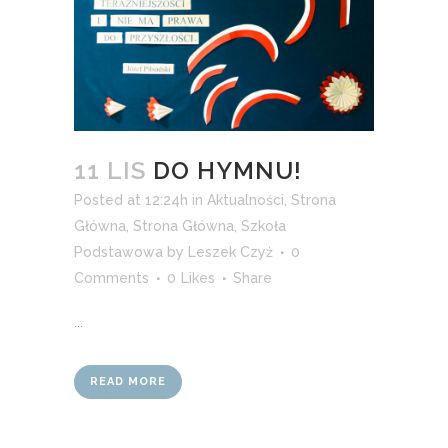
11 LIS
DO HYMNU!
Posted at 12:24h
in
Aktualności
,
Strona
Główna
,
Strona Główna
,
Szkoła
Podstawowa
by
Leszek Czyż
0
Comments
0
Likes
Share
...
READ MORE