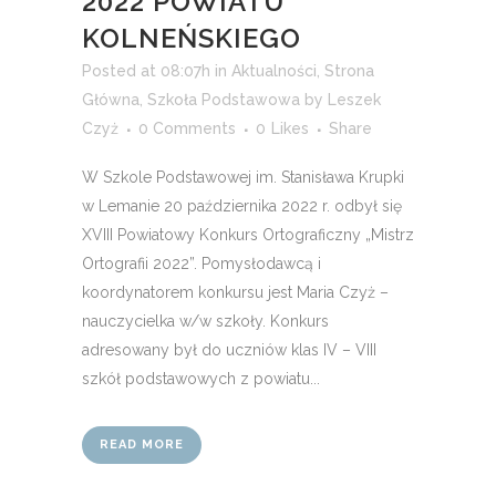
2022 POWIATU
KOLNEŃSKIEGO
Posted at 08:07h
in
Aktualności
,
Strona
Główna
,
Szkoła Podstawowa
by
Leszek
Czyż
0 Comments
0
Likes
Share
W Szkole Podstawowej im. Stanisława Krupki
w Lemanie 20 października 2022 r. odbył się
XVIII Powiatowy Konkurs Ortograficzny „Mistrz
Ortografii 2022”. Pomysłodawcą i
koordynatorem konkursu jest Maria Czyż –
nauczycielka w/w szkoły. Konkurs
adresowany był do uczniów klas IV – VIII
szkół podstawowych z powiatu...
READ MORE