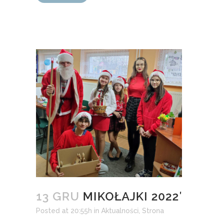
13 GRU
MIKOŁAJKI 2022′
Posted at 20:55h
in
Aktualności
,
Strona