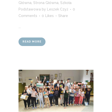
Główna
,
Strona Główna
,
Szkoła
Podstawowa
by
Leszek Czyż
0
Comments
0
Likes
Share
...
READ MORE