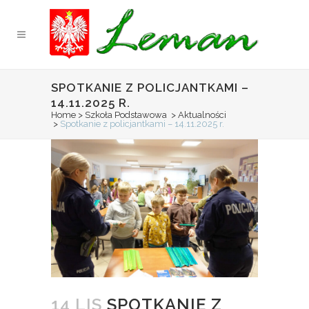
SPOTKANIE Z POLICJANTKAMI –
14.11.2025 R.
Home
>
Szkoła Podstawowa
>
Aktualności
>
Spotkanie z policjantkami – 14.11.2025 r.
14 LIS
SPOTKANIE Z