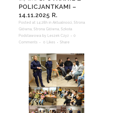
POLICJANTKAMI –
14.11.2025 R.
Posted at 14:28h
in
Aktualności
,
Strona
Główna
,
Strona Główna
,
Szkoła
Podstawowa
by
Leszek Czyż
0
Comments
0
Likes
Share