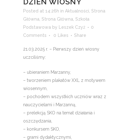
DZIEŃ WIOSNY
Posted at 14:26h
in
Aktualności
,
Strona
Główna
,
Strona Główna
,
Szkoła
Podstawowa
by
Leszek Czyż
0
Comments
0
Likes
Share
21.03.2025 r. – Pierwszy dzień wiosny
uczciliśmy:
– ubieraniem Marzanny,
– tworzeniem plakatów XXL z motywem
wiosennym,
– pochodem wszystkich uczniów wraz z
nauczycielami i Marzanną,
– prelekcją SKO na temat działania i
oszczędzania,
– konkursem SKO,
– grami dydaktycznymi,