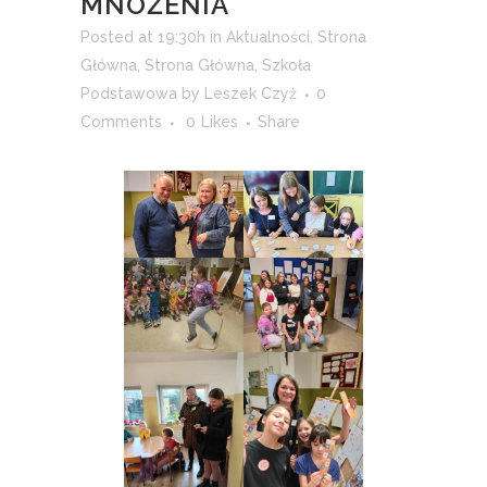
MNOŻENIA
Posted at 19:30h
in
Aktualności
,
Strona
Główna
,
Strona Główna
,
Szkoła
Podstawowa
by
Leszek Czyż
0
Comments
0
Likes
Share