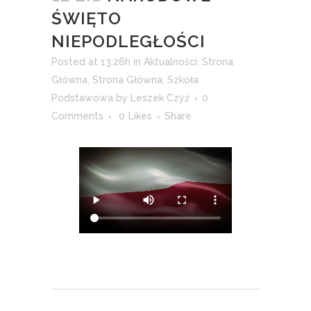
ŚWIĘTO
NIEPODLEGŁOŚCI
Posted at 13:26h
in
Aktualności
,
Strona
Główna
,
Strona Główna
,
Szkoła
Podstawowa
by
Leszek Czyż
0
Comments
0
Likes
Share