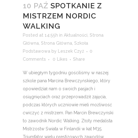
10 PAŹ
SPOTKANIE Z
MISTRZEM NORDIC
WALKING
Posted at 14:55h
in
Aktualności
,
Strona
Główna
,
Strona Główna
,
Szkoła
Podstawowa
by
Leszek Czyż
0
Comments
0
Likes
Share
W ubiegłym tygodniu gościliśmy w naszej
szkole pana Marcina Brewczyńskiego, który
opowiedział nam o swoich pasjach i
osiągnięciach oraz przeprowadził zajęcia,
podczas których uczniowie mieli możliwość
ćwiczyć z mistrzem. Pan Marcin Brewczyński
to zawodnik Nordic Walking. Złoty medalista
Mistrzostw Świata w Finlandii w kat M35.
Triumfator wielu prestiżowych zawodów