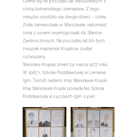
Ożenił się na początku lat dwudziestych z
córką kolneńskiego ziemianina. Z tego
związku urodziło się dwoje dzieci – córka
Zofia zamieszkała w Warszawie, natomiast
żona z synem wyemigrowali do Stanów
Zjednoczonych. Na początku lat 60-tych
związek małżeński Krupków został
rozwiązany.
Stanisław Krupka zmarł 24 marca 1977 roku.
W 1987 r. Szkole Podstawowej w Lemanie
(gm. Turośl) nadano imię Stanisława Krupki.
Imię Stanisława Krupki posiada też Szkoła
Podstawowa w Łączkach (gm. Łyse).