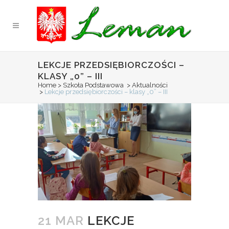
LEKCJE PRZEDSIĘBIORCZOŚCI –
KLASY „0” – III
Home
>
Szkoła Podstawowa
>
Aktualności
>
Lekcje przedsiębiorczości – klasy „0” – III
21 MAR
LEKCJE