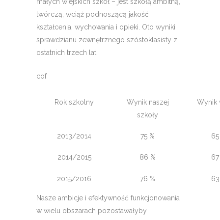
małych wiejskich szkół – jest szkołą ambitną,
twórczą, wciąż podnoszącą jakość
kształcenia, wychowania i opieki. Oto wyniki
sprawdzianu zewnętrznego szóstoklasisty z
ostatnich trzech lat.
cof
Rok szkolny
Wynik naszej
Wynik 
szkoły
2013/2014
75 %
65
2014/2015
86 %
67
2015/2016
76 %
63
Nasze ambicje i efektywność funkcjonowania
w wielu obszarach pozostawałyby