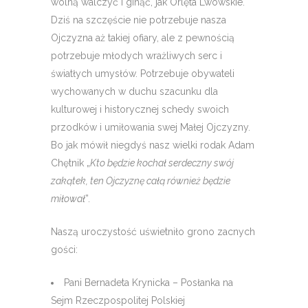
wolną walczyć i ginąć, jak Orlęta Lwowskie.
Dziś na szczęście nie potrzebuje nasza
Ojczyzna aż takiej ofiary, ale z pewnością
potrzebuje młodych wrażliwych serc i
światłych umysłów. Potrzebuje obywateli
wychowanych w duchu szacunku dla
kulturowej i historycznej schedy swoich
przodków i umiłowania swej Małej Ojczyzny.
Bo jak mówił niegdyś nasz wielki rodak Adam
Chętnik „
Kto będzie kochał serdeczny swój
zakątek, ten Ojczyznę całą również będzie
miłował
”.
Naszą uroczystość uświetniło grono zacnych
gości:
Pani Bernadeta Krynicka – Posłanka na
Sejm Rzeczpospolitej Polskiej