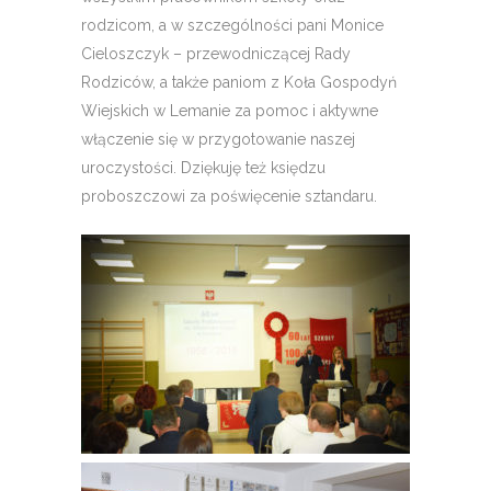
rodzicom, a w szczególności pani Monice
Cieloszczyk – przewodniczącej Rady
Rodziców, a także paniom z Koła Gospodyń
Wiejskich w Lemanie za pomoc i aktywne
włączenie się w przygotowanie naszej
uroczystości. Dziękuję też księdzu
proboszczowi za poświęcenie sztandaru.