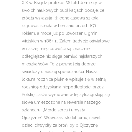
XIX w. Ksiądz profesor Witold Jemielity w
swoich naukowych publikacjach podaje, że
źródła wskazują, iż jednoklasowa szkoła
rządowa istniała w Lemanie przed 1871
rokiem, a może już po utworzeniu gmin
wiejskich w 1864 r.. Zatem tradycje oświatowe
w naszej miejscowości są znacznie
odleglejsze niż sięga pamięć najstarszych
mieszkańców. To z pewnością dobrze
świadczy o naszej społeczności. Nasza
lokalna rocznica pięknie wpisuje się w setną
rocznicę odzyskania niepodległości przez
Polskę. Jakże wymowne w tej sytuacji stają się
słowa umieszczone na rewersie naszego
sztandaru: „Młode serca i umysły –
Ojczyźnie”. Wówczas, sto lat temu, nawet
dzieci chwyciły za broń, by o Ojczyznę