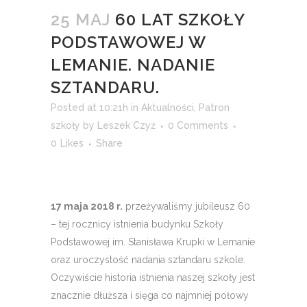
25 MAJ
60 LAT SZKOŁY
PODSTAWOWEJ W
LEMANIE. NADANIE
SZTANDARU.
Posted at 10:21h
in
Aktualności
,
Patron
szkoły
by
Leszek Czyż
0 Comments
0
Likes
Share
17 maja 2018 r.
przeżywaliśmy jubileusz 60
– tej rocznicy istnienia budynku Szkoły
Podstawowej im. Stanisława Krupki w Lemanie
oraz uroczystość nadania sztandaru szkole.
Oczywiście historia istnienia naszej szkoły jest
znacznie dłuższa i sięga co najmniej połowy