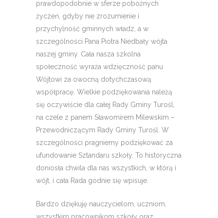
prawdopodobnie w sferze pobożnych
życzeń, gdyby nie zrozumienie i
przychylność gminnych władz, a w
szczególności Pana Piotra Niedbały wójta
naszej gminy. Cała nasza szkolna
społeczność wyraża wdzięczność panu
Wójtowi za owocną dotychczasową
współpracę. Wielkie podziękowania należą
się oczywiście dla całej Rady Gminy Turośl,
na czele z panem Sławomirem Milewskim –
Przewodniczącym Rady Gminy Turośl. W
szczególności pragniemy podziękować za
ufundowanie Sztandaru szkoły. To historyczna
doniosła chwila dla nas wszystkich, w którą i
wójt, i cała Rada godnie się wpisuje.
Bardzo dziękuję nauczycielom, uczniom,
wszystkim pracownikom szkoły oraz