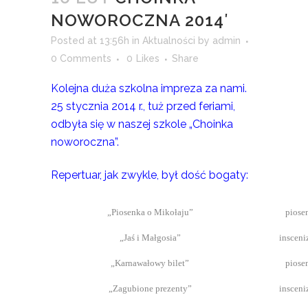
NOWOROCZNA 2014′
Posted at 13:56h
in
Aktualności
by
admin
0 Comments
0
Likes
Share
Kolejna duża szkolna impreza za nami.
25 stycznia 2014 r., tuż przed feriami,
odbyła się w naszej szkole „Choinka
noworoczna”.
Repertuar, jak zwykle, był dość bogaty:
„Piosenka o Mikołaju”
piose
„Jaś i Małgosia”
insceni
„Karnawałowy bilet”
piose
„Zagubione prezenty”
insceni