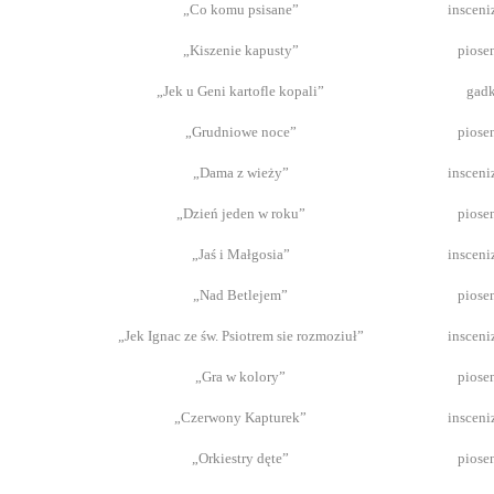
„Co komu psisane”
insceni
„Kiszenie kapusty”
piose
„Jek u Geni kartofle kopali”
gad
„Grudniowe noce”
piose
„Dama z wieży”
insceni
„Dzień jeden w roku”
piose
„Jaś i Małgosia”
insceni
„Nad Betlejem”
piose
„Jek Ignac ze św. Psiotrem sie rozmoziuł”
insceni
„Gra w kolory”
piose
„Czerwony Kapturek”
insceni
„Orkiestry dęte”
piose