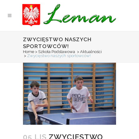
ZWYCIĘSTWO NASZYCH
SPORTOWCÓW!
Home
>
Szkoła Podstawowa
>
Aktualności
>
Zwycięstwo naszych sportowców!
05 LIS
ZWYCIĘSTWO