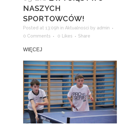
NASZYCH
SPORTOWCÓW!
Posted at 13:09h
in
Aktualności
by
admin
0 Comments
0
Likes
Share
WIĘCEJ