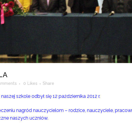
LA
omments
0
Likes
Share
naszej szkole odbył się 12 października 2012 r.
ęczeniu nagród nauczycielom – rodzice, nauczyciele, pracown
yczne naszych uczniów.