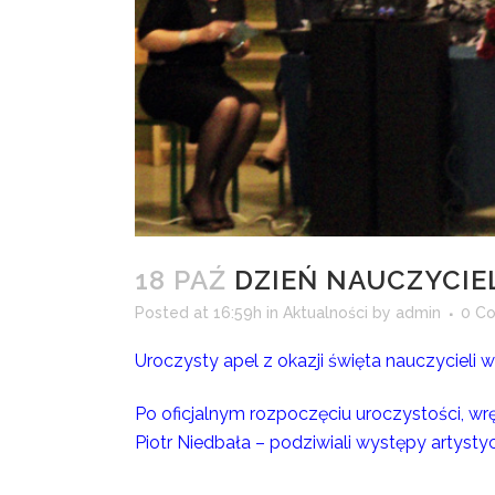
18 PAŹ
DZIEŃ NAUCZYCIE
Posted at 16:59h
in
Aktualności
by
admin
0 C
Uroczysty apel z okazji święta nauczycieli w 
Po oficjalnym rozpoczęciu uroczystości, wr
Piotr Niedbała – podziwiali występy artyst