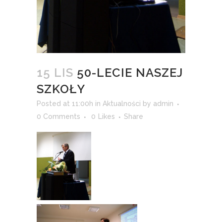
15 LIS
50-LECIE NASZEJ
SZKOŁY
Posted at 11:00h
in
Aktualności
by
admin
0 Comments
0
Likes
Share