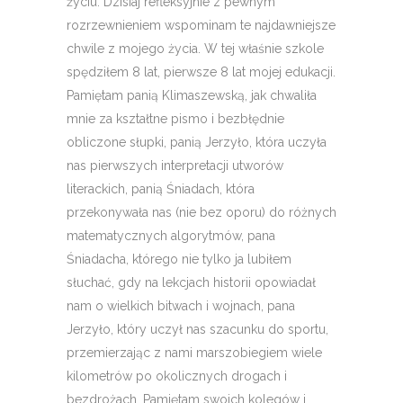
życiu. Dzisiaj refleksyjnie z pewnym
rozrzewnieniem wspominam te najdawniejsze
chwile z mojego życia. W tej właśnie szkole
spędziłem 8 lat, pierwsze 8 lat mojej edukacji.
Pamiętam panią Klimaszewską, jak chwaliła
mnie za kształtne pismo i bezbłędnie
obliczone słupki, panią Jerzyło, która uczyła
nas pierwszych interpretacji utworów
literackich, panią Śniadach, która
przekonywała nas (nie bez oporu) do różnych
matematycznych algorytmów, pana
Śniadacha, którego nie tylko ja lubiłem
słuchać, gdy na lekcjach historii opowiadał
nam o wielkich bitwach i wojnach, pana
Jerzyło, który uczył nas szacunku do sportu,
przemierzając z nami marszobiegiem wiele
kilometrów po okolicznych drogach i
bezdrożach. Pamiętam swoich kolegów i