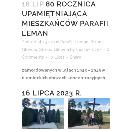
18 LIP
80 ROCZNICA
UPAMIĘTNIAJĄCA
MIESZKAŃCÓW PARAFII
LEMAN
Posted at 13:27h
in
Parafia Leman
,
Strona
Główna
,
Strona Główna
by
Leszek Czyż
0
Comments
0
Likes
Share
zamordowanych w latach 1943 – 1945 w
niemieckich obozach koncentracyjnych.
16 LIPCA 2023 R.