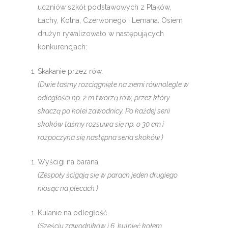
uczniów szkół podstawowych z Ptaków,
Łachy, Kolna, Czerwonego i Lemana. Osiem
drużyn rywalizowało w następujących
konkurencjach:
Skakanie przez rów.
(Dwie taśmy rozciągnięte na ziemi równolegle w
odległości np. 2 m tworzą rów, przez który
skaczą po kolei zawodnicy. Po każdej serii
skoków taśmy rozsuwa się np. o 30 cm i
rozpoczyna się następna seria skoków.)
Wyścigi na barana.
(Zespoły ścigają się w parach jeden drugiego
niosąc na plecach.)
Kulanie na odległość
(Sześciu zawodników i 6 kulnięć kołem