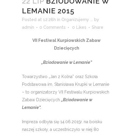
22 LIP
BZIODOWANIE W
LEMANIE 2015
Posted at 12:28h
in
Organizujemy ...
by
admin
0 Comments
0
Likes
Share
VII Festiwal Kurpiowskich Zabaw
Dziecięcych
„Bziodowanie w Lemanie”
Towarzystwo „Jan z Kolna” oraz Szkoła
Podstawowa im. Stanisława Krupki w Lemanie
– to organizatorzy VII Festiwalu Kurpiowskich
Zabaw Dziecięcych
„Bziodowanie w
Lemanie”.
Impreza odbyła się 14.06.2015r. na boisku
naszej szkoły, a uczestniczyło w niej 80