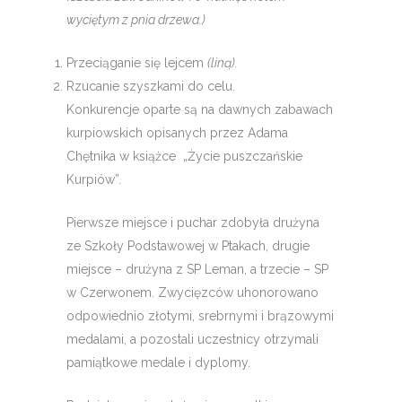
wyciętym z pnia drzewa.)
Przeciąganie się lejcem
(liną).
Rzucanie szyszkami do celu.
Konkurencje oparte są na dawnych zabawach
kurpiowskich opisanych przez Adama
Chętnika w książce „Życie pusz­czańskie
Kurpiów”.
Pierwsze miejsce i puchar zdobyła drużyna
ze Szkoły Podstawowej w Ptakach, drugie
miejsce – drużyna z SP Leman, a trzecie – SP
w Czerwonem. Zwycięzców uhonorowano
odpowiednio złotymi, srebrnymi i brązowymi
medalami, a pozostali uczestnicy otrzymali
pamiątkowe medale i dyplomy.