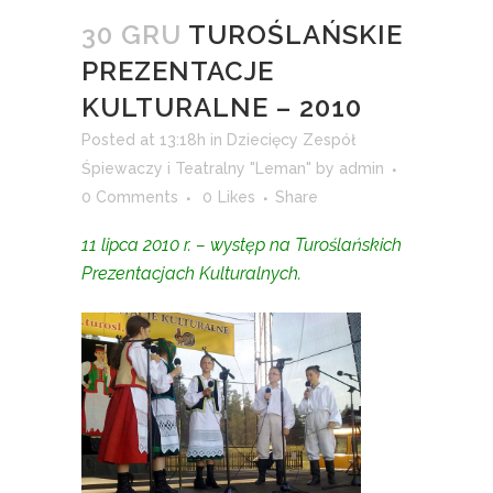
30 GRU
TUROŚLAŃSKIE
PREZENTACJE
KULTURALNE – 2010
Posted at 13:18h
in
Dziecięcy Zespół
Śpiewaczy i Teatralny "Leman"
by
admin
0 Comments
0
Likes
Share
11 lipca 2010 r. – występ na Turoślańskich
Prezentacjach Kulturalnych.