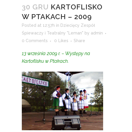
30 GRU
KARTOFLISKO
W PTAKACH – 2009
Posted at 12:57h
in
Dziecięcy Zespół
Śpiewaczy i Teatralny "Leman"
by
admin
0 Comments
0
Likes
Share
13 września 2009 r. – Występy na
Kartoflisku w Ptakach.