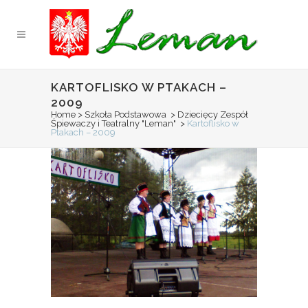
KARTOFLISKO W PTAKACH –
2009
Home
>
Szkoła Podstawowa
>
Dziecięcy Zespół
Śpiewaczy i Teatralny "Leman"
>
Kartoflisko w
Ptakach – 2009