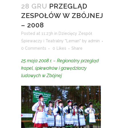
28 GRU
PRZEGLĄD
ZESPOŁÓW W ZBÓJNEJ
– 2008
Posted at 11:23h
in
Dziecięcy Zespół
Śpiewaczy i Teatralny "Leman"
by
admin
0 Comments
0
Likes
Share
25 maja 2008 r. – Regionalny przegląd
kapel, śpiewaków i gawędziarzy
ludowych w Zbójnej