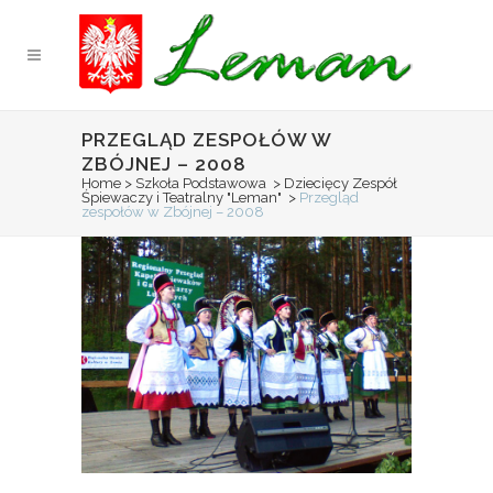
PRZEGLĄD ZESPOŁÓW W
ZBÓJNEJ – 2008
Home
>
Szkoła Podstawowa
>
Dziecięcy Zespół
Śpiewaczy i Teatralny "Leman"
>
Przegląd
zespołów w Zbójnej – 2008