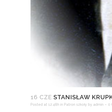
16 CZE
STANISŁAW KRUP
Posted at 12:48h
in
Patron szkoły
by
admin
0