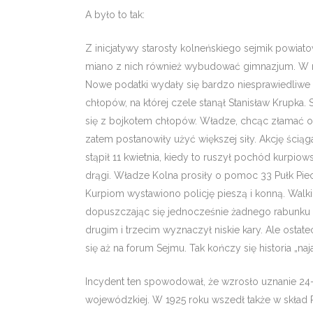
A było to tak:
Z inicjatywy starosty kolneńskiego sejmik powiato
miano z nich również wybudować gimnazjum. W rze­
Nowe podatki wydały się bardzo niesprawiedliwe dl
chłopów, na której czele stanął Stanisław Kru­pka
się z bojko­tem chłopów. Władze, chcąc złamać op
zatem postanowiły użyć więk­szej siły. Akcję śc
stąpił 11 kwietnia, kiedy to ruszył pochód kur­piow
drągi. Władze Kolna prosiły o pomoc 33 Pułk Piec
Kurpiom wystawiono policję pieszą i konną. Walki t
dopuszczając się jednocześnie żadnego rabu­nku i
drugim i trzecim wyz­naczył niskie kary. Ale ostat
się aż na forum Sejmu. Tak kończy się historia „na
Incydent ten spowodował, że wzrosło uzna­nie 24-
wojewódzkiej. W 1925 roku wszedł także w skład 