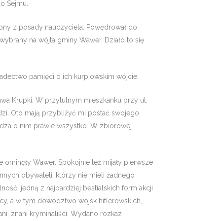
do Sejmu.
lniony z posady nauczyciela. Powędrował do
 wybrany na wójta gminy Wawer. Działo to się
iadectwo pa­mięci o ich kurpiowskim wójcie.
awa Krup­ki. W przytulnym mieszkanku przy ul.
dzi. Oto mają przybli­żyć mi postać swojego
wiedza o nim prawie wszystko. W zbiorowej
ne ominęły Wawer. Spokojnie też mijały pierwsze
innych obywateli, którzy nie mieli żadnego
ść, jedną z najbardziej bestialskich form ak­cji
cy, a w tym dowództwo wojsk hitlerowskich,
ni, znani kryminaliści. Wy­dano rozkaz