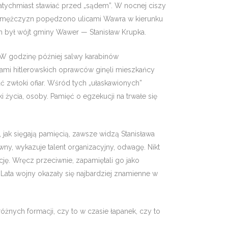
y­chmiast stawiać przed „sądem”. W nocnej ci­szy
ch mężczyzn popędzono ulicami Wawra w kierunku
h był wójt gminy Wawer — Stanisław Krupka.
. W godzinę później salwy karabinów
ulami hitlerowskich oprawców ginęli mieszkańcy
 zwłoki ofiar. Wśród tych „ułaskawionych”
życia, osoby. Pamięć o egzekucji na trwałe się
jak sięga­ją pamięcią, zawsze widzą Stanisława
ny, wykazuje talent organizacyjny, odwagę. Nikt
cję. Wręcz przeciwnie, zapamię­tali go jako
ata woj­ny okazały się najbardziej znamienne w
nych formac­ji, czy to w czasie łapanek, czy to