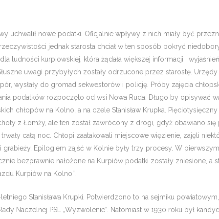
wy uchwalił nowe podatki. Oficjalnie wpływy z nich miały być przezn
czywistości jednak starosta chciał w ten spo­sób pokryć niedobory w
a ludności kurpiow­skiej, która żądała większej informacji i wyjaś­n
. Słuszne uwagi przybyłych zostały odrzu­cone przez starostę. Urzędy
ór, wy­słały do gromad sekwestorów i policję. Próby zajęcia chłops
iągania podatków rozpoczęto od wsi Nowa Ruda. Długo by opisywać wa
skich chłopów na Kolno, a na czele Stani­sław Krupka. Pięciotysięczny 
hoty z Łom­ży, ale ten został zawrócony z drogi, gdyż oba­wiano się 
rwały całą noc. Chłopi zaatakowali miejscowe więzienie, zajęli niek­tó
 grabieży. Epilogiem zajść w Kolnie były trzy procesy. W pierwszym
ecznie bezprawnie nałożone na Kurpiów podatki zostały zniesio­ne, a s
jazdu Kurpiów na Kolno”.
letniego Stanisława Krupki. Potwier­dzono to na sejmiku powiatowym
Rady Naczel­nej PSL „Wyzwolenie”. Natomiast w 1930 roku był kandy