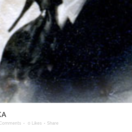
KA
 Comments
0
Likes
Share