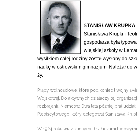
S
TANISŁAW KRUPKA
Stanisława Krupki i Teof
gospodarza była typowa 
wiejskiej szkoły w Lema
wysiłkiem całej rodziny został wysła­ny do sz
naukę w ostrowskim gimnazjum. Należał do w
ży.
Prądy wolnościowe, które pod koniec l woj­ny świ
Wojskowej. Do aktywnych działaczy tej organizacji
rozbrajaniu Niemców. Dwa lata później brał udzia
Plebiscytowego, który delegował Stani­sława Krupk
W 1924 roku wraz z innymi działaczami lu­dowymi 