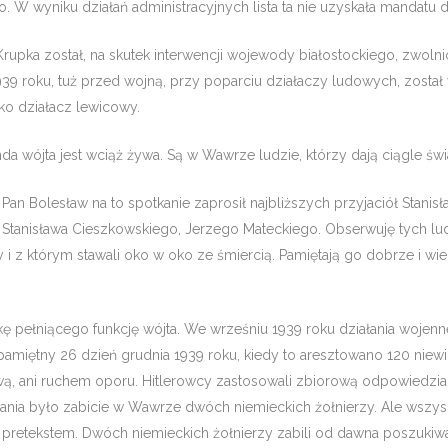
W wyniku działań ad­ministracyjnych lista ta nie uzyskała mandatu 
 Krupka został, na skutek interwencji wo­jewody białostockiego, zwo
39 roku, tuż przed wojną, przy poparciu działaczy ludo­wych, został
ko działacz lewicowy.
da wójta jest wciąż żywa. Są w Wawrze ludzie, którzy dają ciągle św
Bolesław na to spotkanie za­prosił najbliższych przyjaciół Stanisł
a, Stanisława Cieszkowskiego, Jerzego Mateckiego. Obserwuję tych lu
y i z którym stawa­li oko w oko ze śmiercią. Pamiętają go dobrze i 
kę pełniącego funkcję wójta. We wrześniu 1939 roku działania wojen
ł pamiętny 26 dzień grudnia 1939 roku, kiedy to aresz­towano 120 niew
ą, ani ruchem oporu. Hit­lerowcy zastosowali zbiorową odpowiedzial­no
ania było zabicie w Wawrze dwóch niemieckich żołnierzy. Ale wszys
 pretek­stem. Dwóch niemieckich żołnierzy zabili od dawna poszukiwa