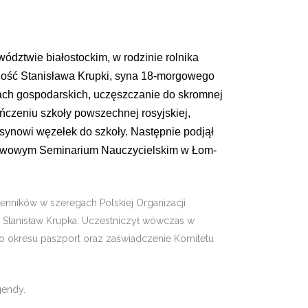
ództwie białostockim, w rodzi­nie rolnika
Młodość Stanisława Krupki, syna 18-morgowego
cach gospodarskich, uczęszczanie do skromnej
czeniu szkoły powszechnej ro­syjskiej,
ć synowi węzełek do szkoły. Następnie podjął
ń­stwowym Seminarium Nauczycielskim w Łom­
lenników w szeregach Polskiej Organizacji
i Stanisław Krupka. Uczest­niczył wówczas w
go okresu paszport oraz zaświadczenie Ko­mitetu
gendy.