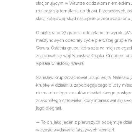
stacjonującym w Wawrze oddzia­łom niemieckim „a
rozległy się łomotania do drzwi. Przerażo­nych
stacji kolejowej, skąd następnie przeprowadzon
O piątej rano 27 grudnia odczytano im wy­rok: „W
maszynowych ode­brały życie pierwszej grupie nie
Wawra. Ostatnia grupa, która szła na miejsce egzek
znajdował się wójt Stanisław Krupka. Ci cudem ur
wpisała w historię Wawra.
Stanisław Krupka zachował urząd wójta. Należało 
Krupkę w działaniu, zapobiegającego o losy miesz
nie ma do niego zarzutów niewłaściwego postępowani
znakomitego człowieka, który inte­resował się s
jego biografii.
— To on, jako jeden z pierwszych podejmu­je dzia
w czasie wydawania fałszywych kennkart.