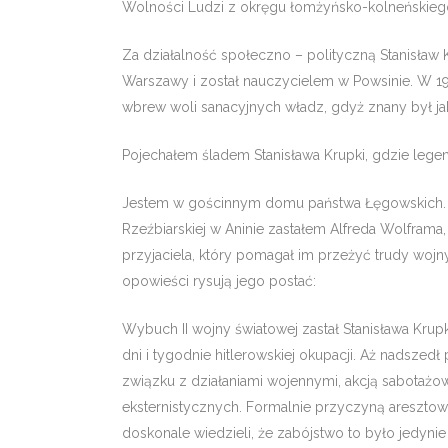
Wolności Ludzi z okręgu łomżyńsko-kolneńskiego. 
Za działalność społeczno – polityczną Stani­sław
Warszawy i zo­stał nauczycielem w Powsinie. W 19
wbrew woli sanacyjnych władz, gdyż znany był ja
Pojechałem śladem Stanisława Krupki, gdzie legen
Jestem w gościnnym domu państwa Łęgowskich. Pan 
Rzeźbia­rskiej w Aninie zastałem Alfreda Wolfram
przyjaciela, który po­magał im przeżyć trudy wojn
opowieści rysują jego postać:
Wybuch II wojny światowej zastał Stanisława Krup
dni i tygod­nie hitlerowskiej okupacji. Aż nadszed
związku z działaniami wojenny­mi, akcją sabotażow
eksternistycznych. Formalnie przyczyną aresztow
doskonale wiedzieli, że zabójstwo to było jedynie