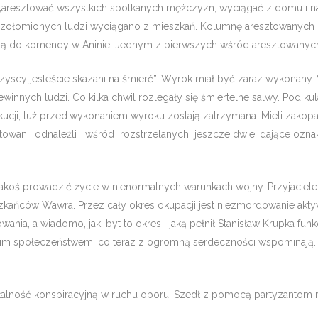
resztować wszystkich spot­kanych mężczyzn, wyciągać z domu i nat
, oszołomionych ludzi wyciągano z mie­szkań. Kolumnę aresztowany
o ją do komendy w Aninie. Jednym z pierwszych wśród aresztowanyc
szyscy jesteście skazani na śmierć”. Wyrok miał być zaraz wykonany
winnych ludzi. Co kilka chwil rozlegały się śmiertelne salwy. Pod k
ucji, tuż przed
wykonaniem wyroku zostają zatrzymana. Mieli zakopać
atowani odnaleźli wśród rozstrzelanych jeszcze dwie, dające oznaki 
jakoś prowadzić życie w nienormalnych warunkach wojny. Przyjaciele, 
­kańców Wawra. Przez cały okres okupacji jest niezmordowanie aktyw
a, a wia­domo, jaki byt to okres i jaką pełnił Stanisław Krupka funk
woim społeczeństwem, co teraz z ogromną serdeczności wspominają. L
łalność konspiracyjną w ruchu oporu. Szedł z pomocą partyzantom róż