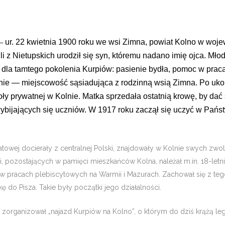
ur. 22 kwietnia 1900 roku we wsi Zimna, powiat Kolno w wojew
–
ili z Nietupskich urodził się syn, któremu nadano imię ojca. 
dla tam­tego pokolenia Kurpiów: pasienie bydła, po­moc w pra
nie — miejscowość sąsiadująca z rodzinną wsią Zi­mna. Po ukoń
koły prywatnej w Kolnie. Matka sprze­dała ostatnią krowę, by da
ybijających się uczniów. W 1917 roku zaczął się uczyć w Pa
atowej docierały z centralnej Polski, znajdowały w Kolnie swych zwo
, pozo­stających w pamięci mieszkańców Kolna, na­leżał m.in. 18-letn
ł w pracach plebiscyto­wych na Warmii i Mazurach. Zachował się z te
ę do Pisza. Takie były początki jego działalności.
zorganizował „najazd Kurpiów na Ko­lno”, o którym do dziś krążą le